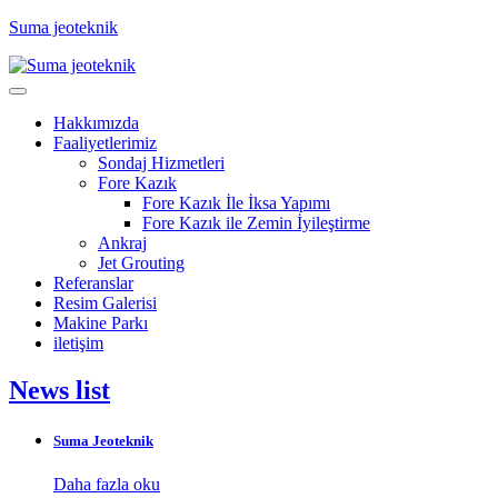
Suma jeoteknik
Hakkımızda
Faaliyetlerimiz
Sondaj Hizmetleri
Fore Kazık
Fore Kazık İle İksa Yapımı
Fore Kazık ile Zemin İyileştirme
Ankraj
Jet Grouting
Referanslar
Resim Galerisi
Makine Parkı
iletişim
News list
Suma Jeoteknik
Daha fazla oku